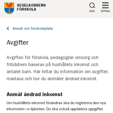
Till innehåll på sidan
SEGELKOBBENS
FÖRSKOLA
SÖK
ÖPPNA
Tillbaka
Ansök om förskoleplats
till
sidan:
Avgifter
Avgiften för förskola, pedagogisk omsorg och
fritidshem baseras på hushållets inkomst och
antalet barn. Här hittar du information om avgifter,
maxtaxa och hur du anmäler ändrad inkomst.
Anmäl ändrad inkomst
Om hushållets inkomst förändras ska du registrera den nya
inkomsten i e‑tjänsten. Du ska också uppdatera uppgifter