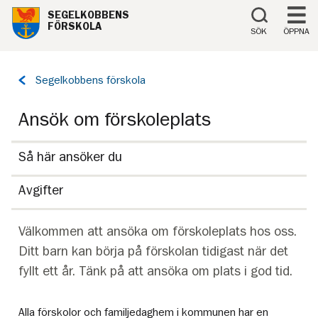
Till innehåll på sidan
SEGELKOBBENS
FÖRSKOLA
SÖK
ÖPPNA
Tillbaka
Segelkobbens förskola
till
sidan:
Ansök om förskoleplats
Så här ansöker du
Avgifter
Välkommen att ansöka om förskoleplats hos oss.
Ditt barn kan börja på förskolan tidigast när det
fyllt ett år. Tänk på att ansöka om plats i god tid.
Alla förskolor och familjedaghem i kommunen har en